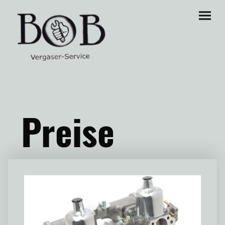
Preise
..