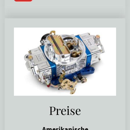
Innenarchitektur-Künst
Autotätowierer @ FastLane Paint
Preise
Amerikanische